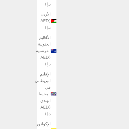
د.إ)
الأردن
(AED
د.إ)
الأقاليم
الجنوبية
الفرنسية
(AED
د.إ)
الإقليم
البريطاني
في
المحيط
الهندي
(AED
د.إ)
الإكوادور