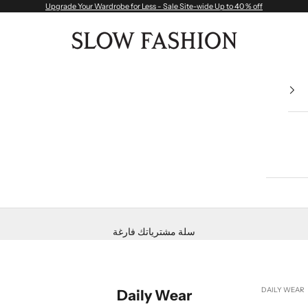
Upgrade Your Wardrobe for Less - Sale Site-wide Up to 40 % off
Slow Fashion
سلة مشترياتك فارغة
DAILY WEAR
Daily Wear