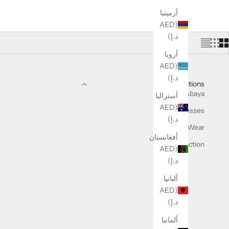
أرمينيا
(AED
د.إ)
أروبا
(AED
د.إ)
Collections
Abaya
أستراليا
(AED
Dresses
د.إ)
Travel Wear
أفغانستان
Kids Collection
(AED
د.إ)
ألبانيا
(AED
د.إ)
ألمانيا