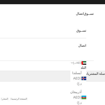
لتخطي إلى المحتوى
تســوق
اتصال
تســوق
اتصال
AED د.إ
البلد
آيسلندا
سلة المشتريات
(AED
د.إ)
أذربيجان
(AED
الصفحة الرئيسية
المتجر
د.إ)