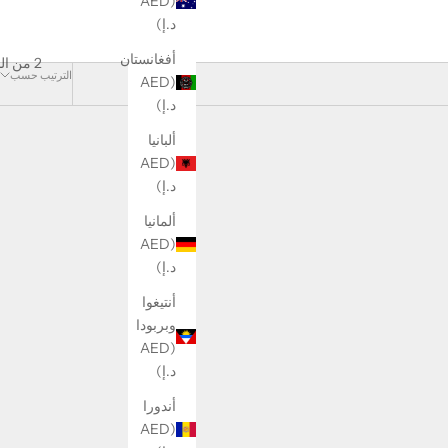
(AED
د.إ)
أفغانستان
2 من المنتجات
الترتيب حسب
(AED
د.إ)
ألبانيا
(AED
د.إ)
ألمانيا
(AED
د.إ)
أنتيغوا
وبربودا
(AED
د.إ)
أندورا
(AED