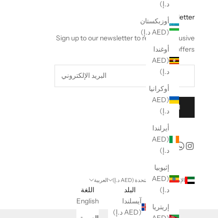
د.إ)
Newsletter
أوزبكستان
(AED د.إ)
Sign up to our newsletter to receive exclusive
offers.
أوغندا
(AED
د.إ)
أوكرانيا
(AED
اشتراك
د.إ)
أيرلندا
(AED
د.إ)
إثيوبيا
(AED
الإمارات العربية المتحدة (AED د.إ)
العربية
البلد
اللغة
د.إ)
آيسلندا
English
إريتريا
(AED د.إ)