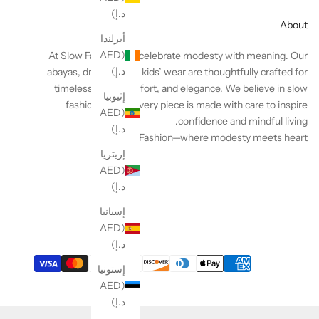
د.إ)
About
أيرلندا
(AED
At Slow Fashion, we celebrate modesty with meaning.
Our
د.إ)
abayas, dresses, and kids’ wear are thoughtfully crafted for
timeless style, comfort, and elegance. We believe in slow
إثيوبيا
fashion, where every piece is made with care to inspire
(AED
confidence and mindful living.
د.إ)
Slow Fashion—where modesty meets heart.
إريتريا
(AED
د.إ)
إسبانيا
(AED
د.إ)
إستونيا
(AED
د.إ)